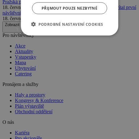
Pražská premiéra přilákala davy odborníků
18. června 2026
ARCHITECT@WORK Prague 2026 přivítal první
PŘIJMOUT POUZE NEZBYTNÉ
návštěvníky
18. června 2026
BTC Prague 2026 je za námi
PODROBNÉ NASTAVENÍ COOKIES
Zobrazit další
Pro návštěvníky
Akce
Aktuality
Vstupenky
Mapa
Ubytování
Catering
Pronájem a služby
Haly a prostory
Kongresy & Konference
Plán výstaviště
Obchodní oddělení
O nás
Kariéra
Pro akcionáře