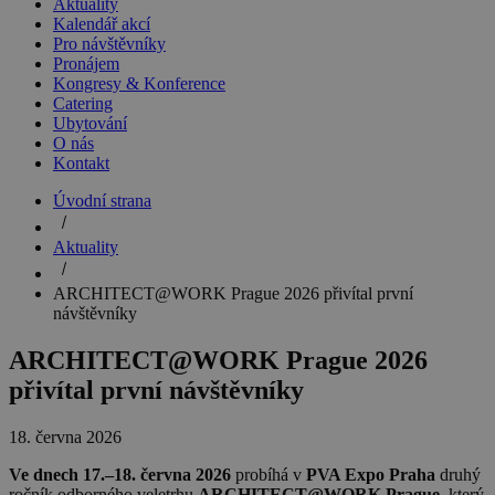
Aktuality
Kalendář akcí
Pro návštěvníky
Pronájem
Kongresy & Konference
Catering
Ubytování
O nás
Kontakt
Úvodní strana
Aktuality
ARCHITECT@WORK Prague 2026 přivítal první
návštěvníky
ARCHITECT@WORK Prague 2026
přivítal první návštěvníky
18. června 2026
Ve dnech 17.–18. června 2026
probíhá v
PVA Expo Praha
druhý
ročník odborného veletrhu
ARCHITECT@WORK Prague
, který