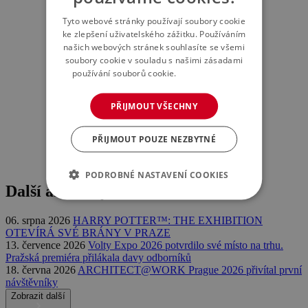
Tyto webové stránky používají soubory cookie
ke zlepšení uživatelského zážitku. Používáním
našich webových stránek souhlasíte se všemi
soubory cookie v souladu s našimi zásadami
používání souborů cookie.
Více informací
PŘIJMOUT VŠECHNY
PŘIJMOUT POUZE NEZBYTNÉ
PODROBNÉ NASTAVENÍ COOKIES
Další aktuality
06. srpna 2026
HARRY POTTER™: THE EXHIBITION
OTEVÍRÁ SVÉ BRÁNY V PRAZE
13. července 2026
Volty Expo 2026 potvrdilo své místo na trhu.
Pražská premiéra přilákala davy odborníků
18. června 2026
ARCHITECT@WORK Prague 2026 přivítal první
návštěvníky
Zobrazit další