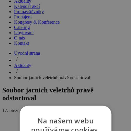
Aktuality
Kalendář akcí
Pro návštěvníky
Pronájem
Kongresy & Konference
Catering
Ubytování
O nás
Kontakt
Úvodní strana
Aktuality
Soubor jarních veletrhů právě odstartoval
Soubor jarních veletrhů právě
odstartoval
17. března 2016
Na našem webu
používáme cookies.