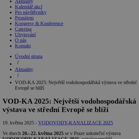
Aktuality
Kalendář akcí
Pro návštěvníky
Pronájem
Kongresy & Konference
Catering
Ubytování
O nás
Kontakt
Úvodní strana
Aktuality
VOD-KA 2025: Největší vodohospodářská výstava ve střední
Evropě se blíží
VOD-KA 2025: Největší vodohospodářská
výstava ve střední Evropě se blíží
19. května 2025 -
VODOVODY-KANALIZACE 2025
Ve dnech
20.–22. května 2025
se v Praze uskuteční výstava
VODOVODY-KANALIZACE 2025
, nejvýznamnější