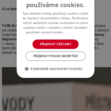
používáme cookies.
A co letos čekat?
Tyto webové stránky používají soubory cookie
ke zlepšení uživatelského zážitku. Používáním
našich webových stránek souhlasíte se všemi
VOD-KA 2025
nebude jen o prezentaci novinek. Nabídne prostor
soubory cookie v souladu s našimi zásadami
pro setkání expertů, sdílení zkušeností i hledání řešení výzev, kterým
používání souborů cookie.
Více informací
vodní hospodářství čelí. Program výstavy doplní bohatý
odborný
doprovodný program
, jehož témata reflektují aktuální vývoj
v oboru. Součástí výstavy bude i účast vysokých a středních škol,
PŘIJMOUT VŠECHNY
které představí nabídky spolupráce a vzdělávacích programů v
oblasti vodního hospodářství.
PŘIJMOUT POUZE NEZBYTNÉ
PODROBNÉ NASTAVENÍ COOKIES