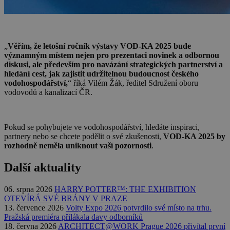
„
Věřím, že letošní ročník výstavy VOD-KA 2025 bude
významným místem nejen pro prezentaci novinek a odbornou
diskusi, ale především pro navázání strategických partnerství a
hledání cest, jak zajistit udržitelnou budoucnost českého
vodohospodářství,
“ říká Vilém Žák, ředitel Sdružení oboru
vodovodů a kanalizací ČR.
Pokud se pohybujete ve vodohospodářství, hledáte inspiraci,
partnery nebo se chcete podělit o své zkušenosti,
VOD-KA 2025 by
rozhodně neměla uniknout vaší pozornosti
.
Další aktuality
06. srpna 2026
HARRY POTTER™: THE EXHIBITION
OTEVÍRÁ SVÉ BRÁNY V PRAZE
13. července 2026
Volty Expo 2026 potvrdilo své místo na trhu.
Pražská premiéra přilákala davy odborníků
18. června 2026
ARCHITECT@WORK Prague 2026 přivítal první