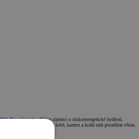
ERM
. Na své si zde přijdou zájemci o nízkoenergetické bydlení,
 neposlední řadě na veletrhu krbů, kamen a kotlů rádi poradíme všem,