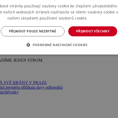
bové stránky používají soubory cookie ke zlepšení uživatelského 
nská centra
nebo si budete moci rozšířit obzory na některé ze zajímavý
m našich webových stránek souhlasíte se všemi soubory cookie v
ové vědomosti.
našimi zásadami používání souborů cookie.
Více informací
PŘIJMOUT POUZE NEZBYTNÉ
PŘIJMOUT VŠECHNY
PODROBNÉ NASTAVENÍ COOKIES
DÍME JEDEN STROM.
Á SVÉ BRÁNY V PRAZE
ská premiéra přilákala davy odborníků
ávštěvníky