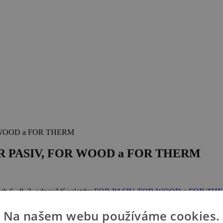
 WOOD a FOR THERM
OR PASIV, FOR WOOD a FOR THERM
ech
6.–8. 2.
odpovědí veletrhy
FOR PASIV
,
FOR WOOD
a
FOR TH
 Milovníci dřevostaveb mohou získat cenné rady přímo od odborníků. A v
Na našem webu používáme cookies.