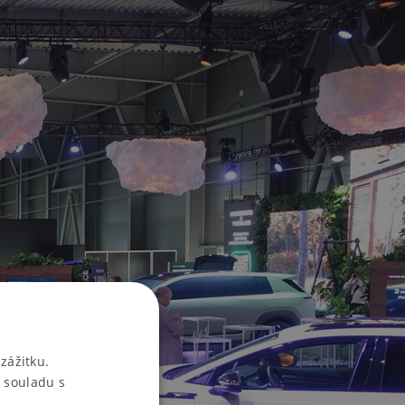
zážitku.
 souladu s