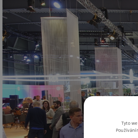
Tyto we
Používání