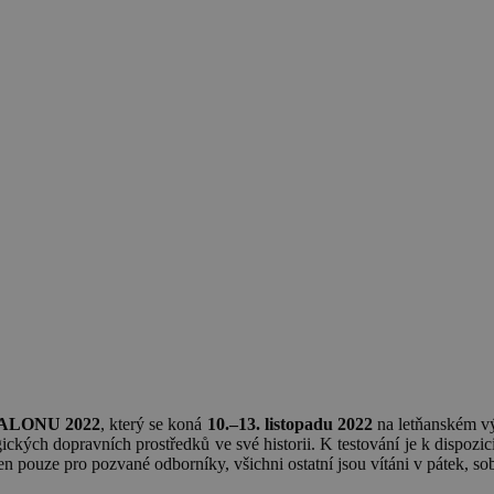
SALONU 2022
, který se koná
10.–13. listopadu 2022
na letňanském vý
ogických dopravních prostředků ve své historii. K testování je k dispo
ouze pro pozvané odborníky, všichni ostatní jsou vítáni v pátek, sob