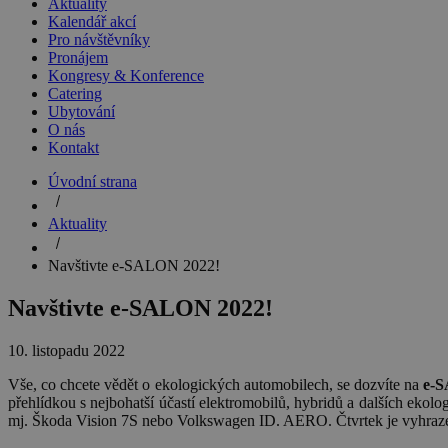
Aktuality
Kalendář akcí
Pro návštěvníky
Pronájem
Kongresy & Konference
Catering
Ubytování
O nás
Kontakt
Úvodní strana
Aktuality
Navštivte e-SALON 2022!
Navštivte e-SALON 2022!
10. listopadu 2022
Vše, co chcete vědět o ekologických automobilech, se dozvíte na
e-
přehlídkou s nejbohatší účastí elektromobilů, hybridů a dalších ekol
mj. Škoda Vision 7S nebo Volkswagen ID. AERO. Čtvrtek je vyhrazen p