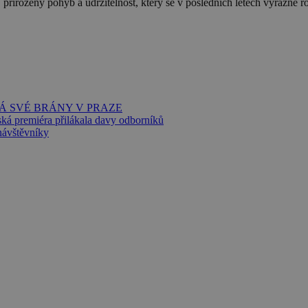
přirozený pohyb a udržitelnost, který se v posledních letech výrazně ro
Á SVÉ BRÁNY V PRAZE
ská premiéra přilákala davy odborníků
ávštěvníky