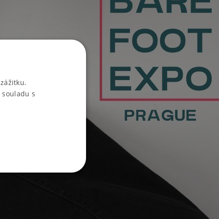
zážitku.
 souladu s