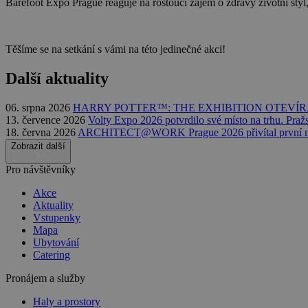
Barefoot Expo Prague reaguje na rostoucí zájem o zdravý životní styl, 
Těšíme se na setkání s vámi na této jedinečné akci!
Další aktuality
06. srpna 2026
HARRY POTTER™: THE EXHIBITION OTEVÍR
13. července 2026
Volty Expo 2026 potvrdilo své místo na trhu. Praž
18. června 2026
ARCHITECT@WORK Prague 2026 přivítal první n
Zobrazit další
Pro návštěvníky
Akce
Aktuality
Vstupenky
Mapa
Ubytování
Catering
Pronájem a služby
Haly a prostory