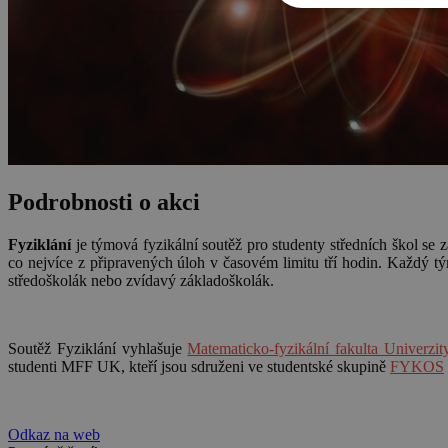
Podrobnosti o akci
Fyziklání
je týmová fyzikální soutěž pro studenty středních škol se
co nejvíce z připravených úloh v časovém limitu tří hodin. Každý tý
středoškolák nebo zvídavý základoškolák.
Soutěž Fyziklání vyhlašuje
Matematicko-fyzikální fakulta Univerzi
studenti MFF UK, kteří jsou sdruženi ve studentské skupině
FYKOS
Odkaz na web