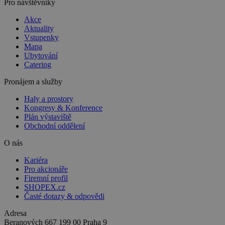
Pro návštěvníky
Akce
Aktuality
Vstupenky
Mapa
Ubytování
Catering
Pronájem a služby
Haly a prostory
Kongresy & Konference
Plán výstaviště
Obchodní oddělení
O nás
Kariéra
Pro akcionáře
Firemní profil
SHOPEX.cz
Časté dotazy & odpovědi
Adresa
Beranových 667
199 00 Praha 9