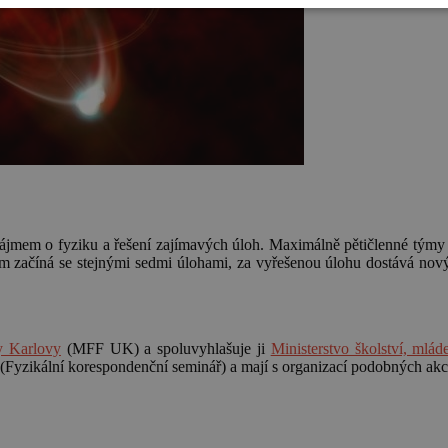
 zájmem o fyziku a řešení zajímavých úloh. Maximálně pětičlenné týmy 
m začíná se stejnými sedmi úlohami, za vyřešenou úlohu dostává nový,
ty Karlovy
(MFF UK) a spoluvyhlašuje ji
Ministerstvo školství, mlá
(Fyzikální korespondenční seminář) a mají s organizací podobných akcí