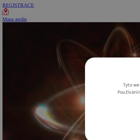
REGISTRACE
Mapa areálu
Tyto we
Používání