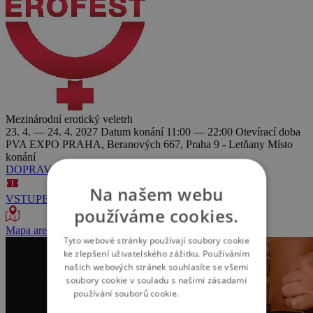
Mezinárodní erotický veletrh
23. 4. — 24. 4. 2027
Datum konání
11:00 — 22:00
Otevírací doba
PVA EXPO PRAHA, Beranových 667, Praha 9 - Letňany
Místo
konání
DOPRAVA A PARKOVÁNÍ
Na našem webu
VSTUPENKY
používáme cookies.
Mapa areálu
Tyto webové stránky používají soubory cookie
ke zlepšení uživatelského zážitku. Používáním
našich webových stránek souhlasíte se všemi
soubory cookie v souladu s našimi zásadami
používání souborů cookie.
Více informací