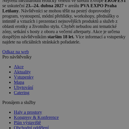
Největší mezinárodní erotický veletrh ve střední Evropě
EROFEST
se uskuteční
23.–24. dubna 2027
v areálu
PVA EXPO Praha
Letňany
. Návštěvníci se mohou těšit na pestrý doprovodný
program, vystoupení, módní přehlídky, workshopy, přednášky o
intimitě a vztazích i prezentaci nejnovějších produktů a služeb z
oblasti erotiky a životního stylu. Chybět nebudou ani tematické
zóny, setkání s hosty z oboru a večerní afterparty. Akce je určena
dospělým návštěvníkům
starším 18 let.
Více informací a vstupenky
najdete na oficiálních stránkách pořadatele.
Odkaz na web
Pro návštěvníky
Akce
Aktuality
Vstupenky
Mapa
Ubytování
Catering
Pronájem a služby
Haly a prostory
Kongresy & Konference
Plán výstaviště
Obchodní oddělení