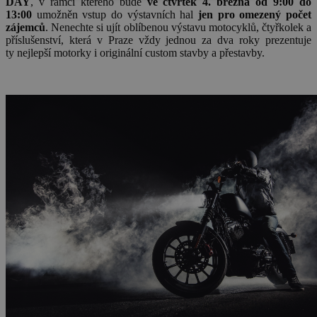
DAY
, v rámci kterého bude
ve čtvrtek 4. března od 9:00 do
13:00
umožněn vstup do výstavních hal
jen pro omezený počet
zájemců
. Nenechte si ujít oblíbenou výstavu motocyklů, čtyřkolek a
příslušenství, která v Praze vždy jednou za dva roky prezentuje
ty nejlepší motorky i originální custom stavby a přestavby.