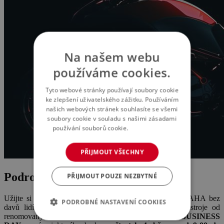
Na našem webu
používáme cookies.
Tyto webové stránky používají soubory cookie
ke zlepšení uživatelského zážitku. Používáním
našich webových stránek souhlasíte se všemi
soubory cookie v souladu s našimi zásadami
používání souborů cookie.
Více informací
PŘIJMOUT VŠECHNY
Podrobnosti o akci
PŘIJMOUT POUZE NEZBYTNÉ
Užijte si dlouho očekávanou výstavu MOTOCYKL PRAHA bez
PODROBNÉ NASTAVENÍ COOKIES
davů lidí a v klidu si prozkoumejte a nafoťte krásné stroje od
renomovaných značek. Umožní vám to vstupenka na
BUSINESS