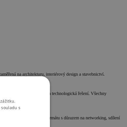
aměřená na architekturu, interiérový design a stavebnictví.
ovativní produkty, materiály a technologická řešení. Všechny
zážitku.
 souladu s
há v moderním a otevřeném formátu s důrazem na networking, sdílení