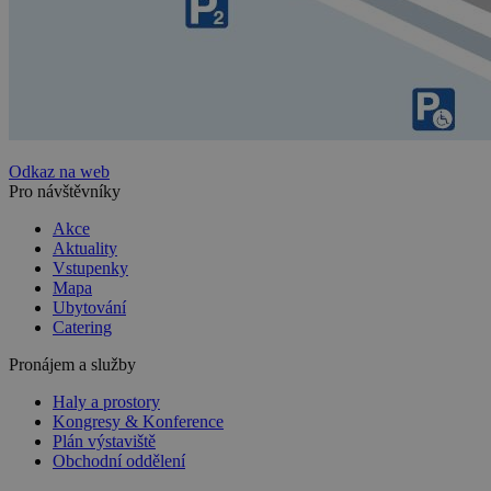
Odkaz na web
Pro návštěvníky
Akce
Aktuality
Vstupenky
Mapa
Ubytování
Catering
Pronájem a služby
Haly a prostory
Kongresy & Konference
Plán výstaviště
Obchodní oddělení