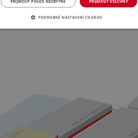
PŘIJMOUT POUZE NEZBYTNÉ
PŘIJMOUT VŠECHNY
bízí jedinečnou platformu pro inspiraci i profesní rozvoj v oblasti souč
PODROBNÉ NASTAVENÍ COOKIES