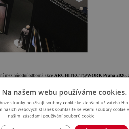
ní mezinárodní odborná akce
ARCHITECT@WORK Praha 2026,
z
Na našem webu používáme cookies.
 projektantů a designérů, kteří zde mohou objevovat pečlivě vybrané in
e vysokou kvalitu a aktuálnost vystavených řešení.
bové stránky používají soubory cookie ke zlepšení uživatelského 
m našich webových stránek souhlasíte se všemi soubory cookie v
našimi zásadami používání souborů cookie.
Více informací
vodné aktivity reflektující současné trendy v architektuře. Akce probí