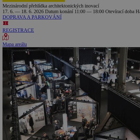
Mezinárodní přehlídka architektonických inovací
17. 6. — 18. 6. 2026
Datum konání
11:00 — 18:00
Otevírací doba
Ha
DOPRAVA A PARKOVÁNÍ
REGISTRACE
Mapa areálu