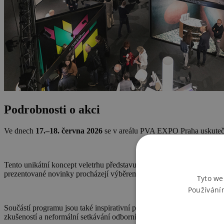
Podrobnosti o akci
Ve dnech
17.–18. června 2026
se v areálu PVA EXPO Praha uskuteč
Tento unikátní koncept veletrhu představuje místo setkání architektů,
prezentované novinky procházejí výběrem odborné poroty, což zaručuj
Tyto we
Používání
Součástí programu jsou také inspirativní přednášky, semináře a dopro
zkušeností a neformální setkávání odborníků v příjemném prostředí.