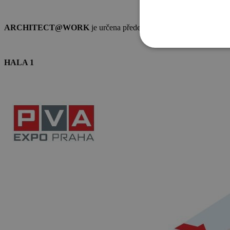
ARCHITECT@WORK
je určena především odborné veřejnosti a na
HALA 1