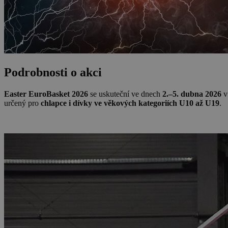
Podrobnosti o akci
Easter EuroBasket 2026
se uskuteční ve dnech
2.–5. dubna 2026
v
určený pro
chlapce i dívky ve věkových kategoriích U10 až U19
.