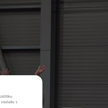
zážitku.
 souladu s