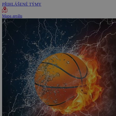
PŘIHLÁŠENÉ TÝMY
Mapa areálu