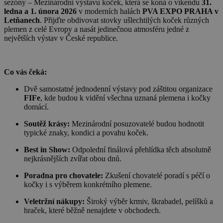
sezóny – Mezinárodní výstavu koček, která se koná o víkendu
31.
ledna a 1. února 2026
v moderních halách
PVA EXPO PRAHA v
Letňanech
. Přijďte obdivovat stovky ušlechtilých koček různých
plemen z celé Evropy a nasát jedinečnou atmosféru jedné z
největších výstav v České republice.
Co vás čeká:
Dvě samostatné jednodenní výstavy pod záštitou organizace
FIFe
, kde budou k vidění všechna uznaná plemena i kočky
domácí.
Soutěž krásy:
Mezinárodní posuzovatelé budou hodnotit
typické znaky, kondici a povahu koček.
Best in Show:
Odpolední finálová přehlídka těch absolutně
nejkrásnějších zvířat obou dnů.
Poradna pro chovatele:
Zkušení chovatelé poradí s péčí o
kočky i s výběrem konkrétního plemene.
Veletržní nákupy:
Široký výběr krmiv, škrabadel, pelíšků a
hraček, které běžně nenajdete v obchodech.