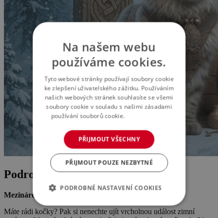
Na našem webu
používáme cookies.
Tyto webové stránky používají soubory cookie
ke zlepšení uživatelského zážitku. Používáním
našich webových stránek souhlasíte se všemi
soubory cookie v souladu s našimi zásadami
používání souborů cookie.
Více informací
PŘIJMOUT VŠECHNY
PŘIJMOUT POUZE NEZBYTNÉ
Podrobnosti o akci
PODROBNÉ NASTAVENÍ COOKIES
Mezinárodní výstava koček 2026
Máte rádi kočky? Pak si nenechte ujít vrcholnou událost zimní