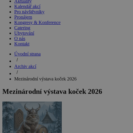
Aktuality
Kalendář akcí
Pro návštěvníky
Pronájem
Kongresy & Konference
Catering
Ubytování
O nás
Kontakt
Úvodní strana
Archiv akcí
Mezinárodní výstava koček 2026
Mezinárodní výstava koček 2026