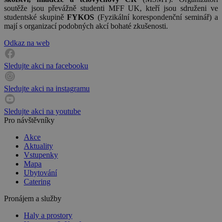
soutěže jsou převážně studenti MFF UK, kteří jsou sdruženi ve
studentské skupině
FYKOS
(Fyzikální korespondenční seminář) a
mají s organizací podobných akcí bohaté zkušenosti.
Odkaz na web
Sledujte akci na facebooku
Sledujte akci na instagramu
Sledujte akci na youtube
Pro návštěvníky
Akce
Aktuality
Vstupenky
Mapa
Ubytování
Catering
Pronájem a služby
Haly a prostory