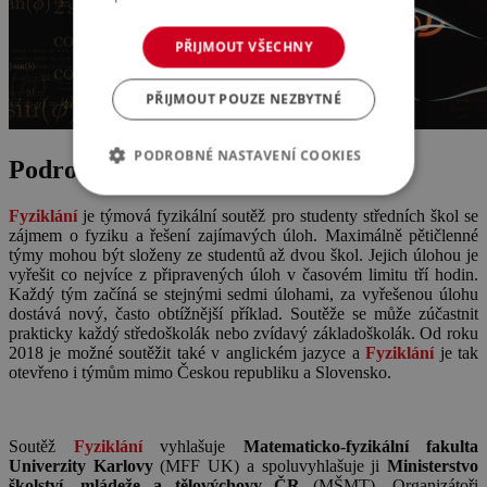
PŘIJMOUT VŠECHNY
PŘIJMOUT POUZE NEZBYTNÉ
PODROBNÉ NASTAVENÍ COOKIES
Podrobnosti o akci
Fyziklání
je týmová fyzikální soutěž pro studenty středních škol se
zájmem o fyziku a řešení zajímavých úloh. Maximálně pětičlenné
týmy mohou být složeny ze studentů až dvou škol. Jejich úlohou je
vyřešit co nejvíce z připravených úloh v časovém limitu tří hodin.
Každý tým začíná se stejnými sedmi úlohami, za vyřešenou úlohu
dostává nový, často obtížnější příklad. Soutěže se může zúčastnit
prakticky každý středoškolák nebo zvídavý základoškolák. Od roku
2018 je možné soutěžit také v anglickém jazyce a
Fyziklání
je tak
otevřeno i týmům mimo Českou republiku a Slovensko.
Soutěž
Fyziklání
vyhlašuje
Matematicko-fyzikální fakulta
Univerzity Karlovy
(MFF UK) a spoluvyhlašuje ji
Ministerstvo
školství, mládeže a tělovýchovy ČR
(MŠMT). Organizátoři