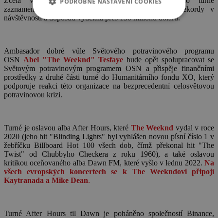
Zcela vyprodaná severoamerická část stadionového turné
PODROBNÉ NASTAVENÍ COOKIES
zaznamenala neuvěřitelný úspěch, když překonala rekordy v
návštěvnosti a doposud vydělala přes 130 milionů dolarů.
Ambasador dobré vůle Světového potravinového programu
OSN
Abel "The Weeknd" Tesfaye
bude opět spolupracovat se
Světovým potravinovým programem OSN a přispěje finančními
prostředky z druhé části turné do Humanitárního fondu XO, který
podporuje reakci této organizace na bezprecedentní celosvětovou
potravinovou krizi.
Turné je oslavou alba After Hours, které
The Weeknd
vydal v roce
2020 (jeho hit "Blinding Lights" byl vyhlášen novou písní číslo 1 v
žebříčku Billboard Hot 100 všech dob, čímž překonal hit "The
Twist" od Chubbyho Checkera z roku 1960), a také oslavou
kritikou oceňovaného alba Dawn FM, které vyšlo v lednu 2022.
Na
všech evropských koncertech se k The Weekndovi připojí
Kaytranada a Mike Dean
.
Turné After Hours til Dawn je poháněno společností Binance,