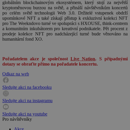
globálním blockchainovým ekosystémem, který stojí za největší
kryptoměnovou burzou na světě, a přináší návštěvníkům koncertů
po celém světě technologii Web 3.0. Držitelé vstupenek obdrží
upomínkové NFT a také získají přístup k exkluzivní kolekci NFT
pro The Weekndovo turné ve spolupráci s HXOUSE, think-centrem
a komunitním inkubátorem pro kreativní podnikatele. Pět procent z
prodeje kolekce NFT pro nadcházející turné bude věnováno na
humanitární fond XO.
Pořadatelem akce je společnost
Live Nation
. S případnými
dotazy se obraťte přímo na pořadatele koncertu.
Odkaz na web
Sledujte akci na facebooku
Sledujte akci na instagramu
Sledujte akci na youtube
Pro návštěvníky
Akce