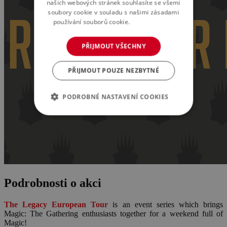
našich webových stránek souhlasíte se všemi
soubory cookie v souladu s našimi zásadami
používání souborů cookie.
Více informací
PŘIJMOUT VŠECHNY
PŘIJMOUT POUZE NEZBYTNÉ
PODROBNÉ NASTAVENÍ COOKIES
Podrobnosti o akci
The Legacy European Tour
is an event series which brings
Magic: The Gathering enthusiasts together for a weekend full of
Magic!