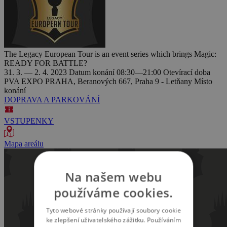
The Legacy European Tour is an event series which brings Magic:
READY FOR BATTLE?
31. 3. — 2. 4. 2023
Datum konání
08:30—21:00
Otevírací doba
PVA EXPO PRAHA, Beranových 667, Praha 9 - Letňany
Místo
konání
DOPRAVA A PARKOVÁNÍ
VSTUPENKY
Mapa areálu
Na našem webu
používáme cookies.
Tyto webové stránky používají soubory cookie
ke zlepšení uživatelského zážitku. Používáním